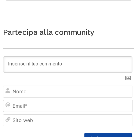
Partecipa alla community
N
Em
Si
w