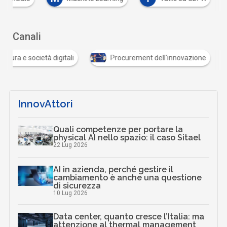
Canali
Cultura e società digitali
Procurement dell'innovazione
InnovAttori
Quali competenze per portare la
physical AI nello spazio: il caso Sitael
22 Lug 2026
AI in azienda, perché gestire il
cambiamento è anche una questione
di sicurezza
10 Lug 2026
Data center, quanto cresce l’Italia: ma
attenzione al thermal management