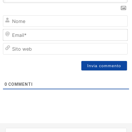
N
Em
Si
w
0
COMMENTI