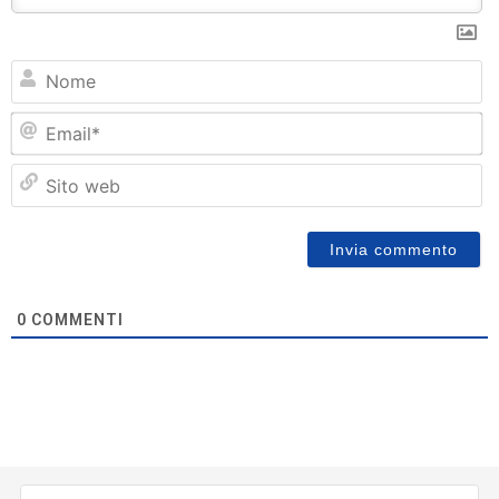
N
Em
Si
w
0
COMMENTI