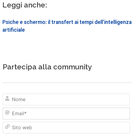
Leggi anche:
Psiche e schermo: il transfert ai tempi dell’intelligenza
artificiale
Partecipa alla community
N
Em
Sit
we