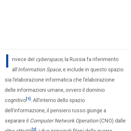
I
nvece del
cyberspace
, la Russia fa riferimento
all’
Information Space
, e include in questo spazio
sia l’elaborazione informatica che l’elaborazione
delle informazioni umane, ovvero il ​​dominio
[1]
cognitivo
. All’interno dello spazio
dell’informazione, il pensiero russo giunge a
separare il
Computer Network Operation
(CNO) dalle
[2]
altre attività
; i due principali filoni della guerra