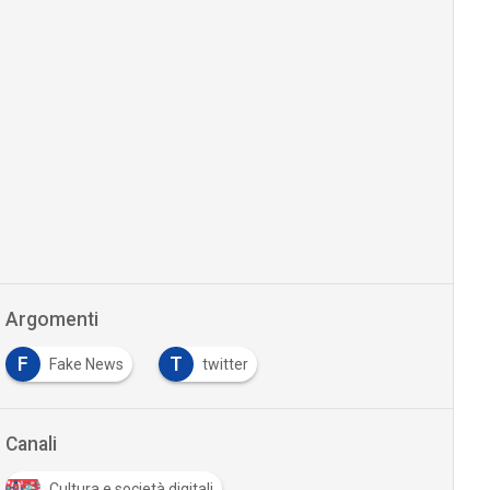
Argomenti
F
T
Fake News
twitter
Canali
Cultura e società digitali