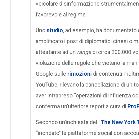
veicolare disinformazione strumentalmente
favorevole al regime.
Uno
studio
, ad esempio, ha documentato
amplificato i post di diplomatici cinesi o m
attestante ad un
range
di circa 200.000 vo
violazione delle regole che vietano la man
Google sulle
rimozioni
di contenuti multime
YouTube, rilevano la cancellazione di un t
aver intrapreso “operazioni di influenza co
conferma un’ulteriore report a cura di
ProP
Secondo un’inchiesta del “
The New York 
“inondato” le piattaforme social con acco