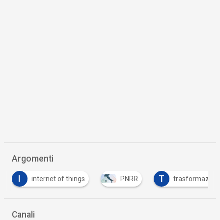
Argomenti
T
rnet of things
PNRR
trasformazione digitale
Canali