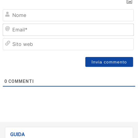
N
Em
Sit
we
0
COMMENTI
GUIDA