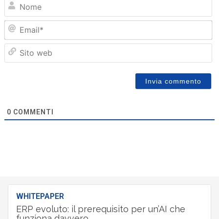
N
Em
Sit
we
0
COMMENTI
WHITEPAPER
ERP evoluto: il prerequisito per un’AI che
funziona davvero