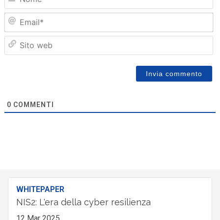
Em
Sit
we
0
COMMENTI
WHITEPAPER
NIS2: L'era della cyber resilienza
12 Mar 2025