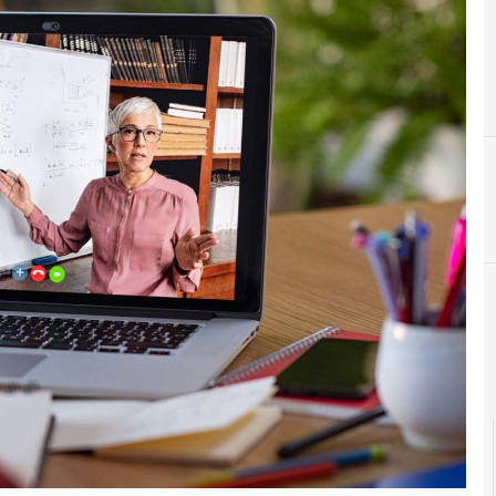
C
competenze digitali