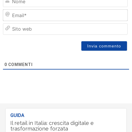
Em
Si
w
0
COMMENTI
GUIDA
Il retail in Italia: crescita digitale e
trasformazione forzata