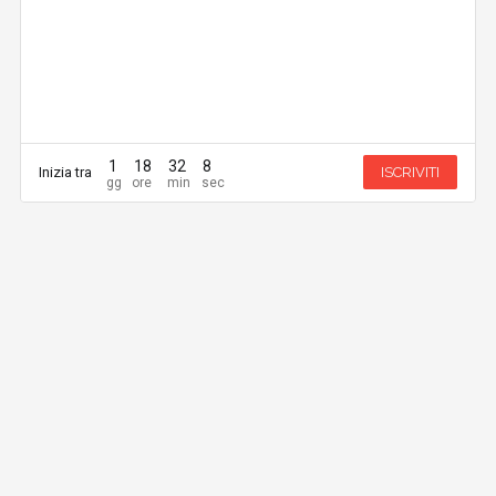
1
18
32
8
Inizia tra
ISCRIVITI