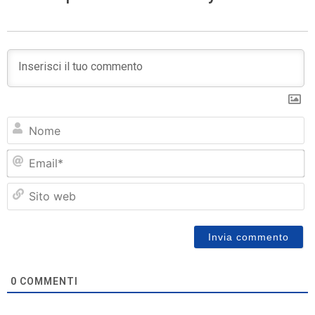
N
Em
Si
w
0
COMMENTI