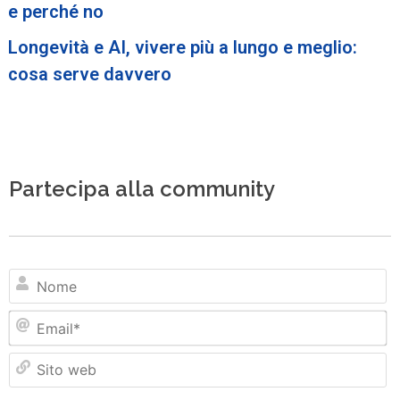
e perché no
Longevità e AI, vivere più a lungo e meglio:
cosa serve davvero
Partecipa alla community
N
Em
Si
w