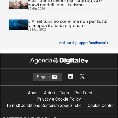
Ecosistemi travel-tech: startup, AI e
nuovi modelli per il turismo
15 Giu 2026
L’IA nel turismo corre, ma non per tutti:
la mappa italiana e globale
08 Mag 2026
Vedi tutti gli approfondimenti >
Seguici
About
Autori
Tags
Rss Feed
Privacy e Cookie Policy
Terms&Conditions Contenuti Specialistici
Cookie Center