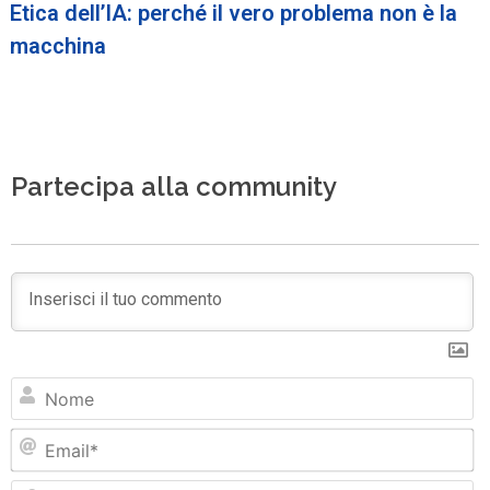
Etica dell’IA: perché il vero problema non è la
macchina
Partecipa alla community
N
Em
Si