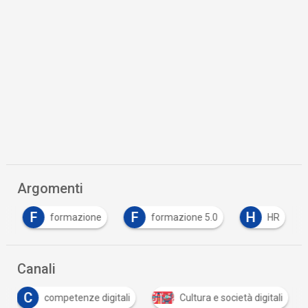
Argomenti
F
F
H
e
formazione
formazione 5.0
HR
Canali
C
competenze digitali
Cultura e società digitali