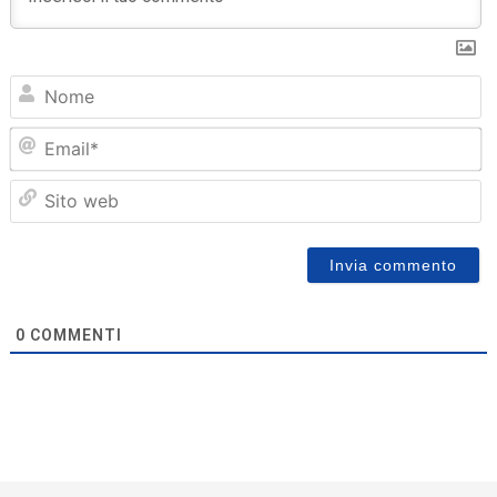
N
Em
Sit
we
0
COMMENTI