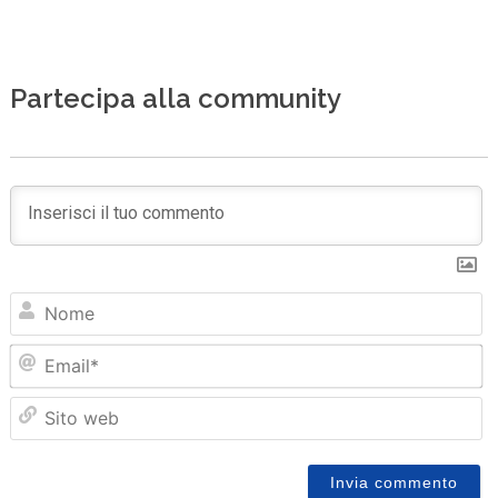
Partecipa alla community
N
Em
Sit
we