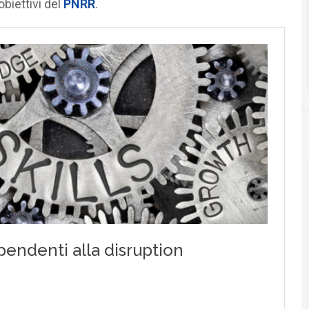
biettivi del
PNRR
.