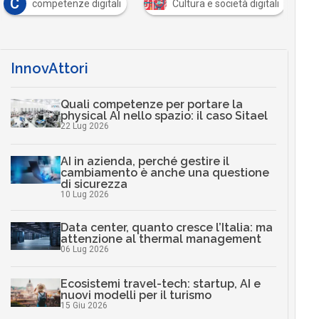
C
competenze digitali
Cultura e società digitali
InnovAttori
Quali competenze per portare la
physical AI nello spazio: il caso Sitael
22 Lug 2026
AI in azienda, perché gestire il
cambiamento è anche una questione
di sicurezza
10 Lug 2026
Data center, quanto cresce l’Italia: ma
attenzione al thermal management
06 Lug 2026
Ecosistemi travel-tech: startup, AI e
nuovi modelli per il turismo
15 Giu 2026