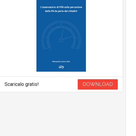
Scaricalo gratis!
DOWNLOAD