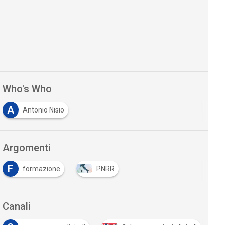
Who's Who
A
Antonio Nisio
Argomenti
F
formazione
PNRR
Canali