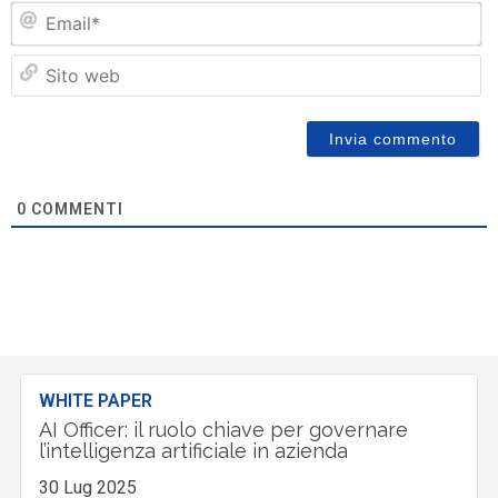
Em
Si
w
0
COMMENTI
WHITE PAPER
AI Officer: il ruolo chiave per governare
l’intelligenza artificiale in azienda
30 Lug 2025