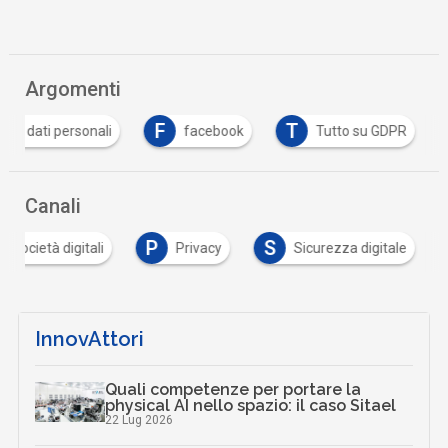
Argomenti
D
F
T
dati personali
facebook
Tutto su GDPR
Canali
P
S
e società digitali
Privacy
Sicurezza digitale
InnovAttori
Quali competenze per portare la
physical AI nello spazio: il caso Sitael
22 Lug 2026