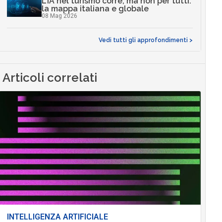
L’IA nel turismo corre, ma non per tutti:
la mappa italiana e globale
08 Mag 2026
Vedi tutti gli approfondimenti >
Articoli correlati
INTELLIGENZA ARTIFICIALE