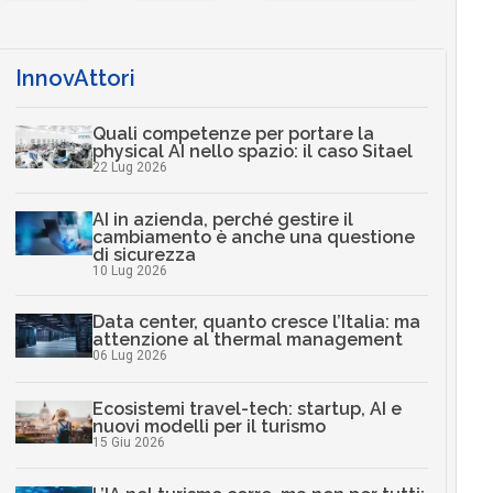
InnovAttori
Quali competenze per portare la
physical AI nello spazio: il caso Sitael
22 Lug 2026
AI in azienda, perché gestire il
cambiamento è anche una questione
di sicurezza
10 Lug 2026
Data center, quanto cresce l’Italia: ma
attenzione al thermal management
06 Lug 2026
Ecosistemi travel-tech: startup, AI e
nuovi modelli per il turismo
15 Giu 2026