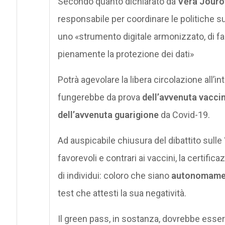
Secondo quanto dichiarato da
Věra Jouro
responsabile per coordinare le politiche sui 
uno «strumento digitale armonizzato, di fac
pienamente la protezione dei dati»
Potrà agevolare la libera circolazione all’int
fungerebbe da prova
dell’avvenuta vacci
dell’avvenuta guarigione
da Covid-19.
Ad auspicabile chiusura del dibattito sulle
favorevoli e contrari ai vaccini, la certific
di individui: coloro che siano
autonomament
test che attesti la sua negatività.
Il green pass, in sostanza, dovrebbe essere