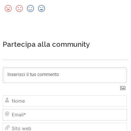
Partecipa alla community
N
Em
Sit
we