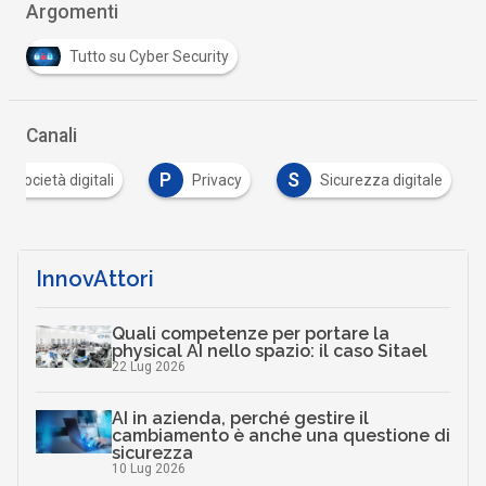
Argomenti
Tutto su Cyber Security
Canali
P
S
 e società digitali
Privacy
Sicurezza digitale
InnovAttori
Quali competenze per portare la
physical AI nello spazio: il caso Sitael
22 Lug 2026
AI in azienda, perché gestire il
cambiamento è anche una questione di
sicurezza
10 Lug 2026