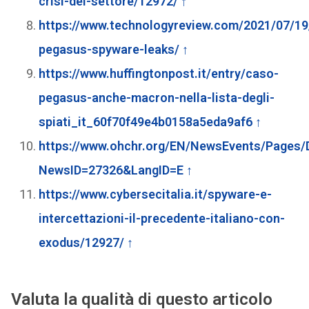
crisi-del-settore/12972/
↑
https://www.technologyreview.com/2021/07/1
pegasus-spyware-leaks/
↑
https://www.huffingtonpost.it/entry/caso-
pegasus-anche-macron-nella-lista-degli-
spiati_it_60f70f49e4b0158a5eda9af6
↑
https://www.ohchr.org/EN/NewsEvents/Pages/
NewsID=27326&LangID=E
↑
https://www.cybersecitalia.it/spyware-e-
intercettazioni-il-precedente-italiano-con-
exodus/12927/
↑
Valuta la qualità di questo articolo