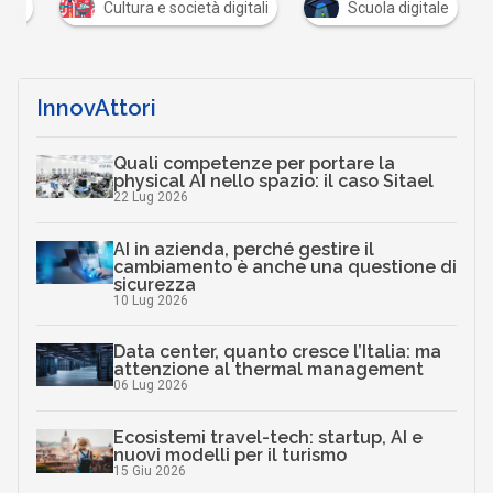
tali
Cultura e società digitali
Scuola digitale
InnovAttori
Quali competenze per portare la
physical AI nello spazio: il caso Sitael
22 Lug 2026
AI in azienda, perché gestire il
cambiamento è anche una questione di
sicurezza
10 Lug 2026
Data center, quanto cresce l’Italia: ma
attenzione al thermal management
06 Lug 2026
Ecosistemi travel-tech: startup, AI e
nuovi modelli per il turismo
15 Giu 2026