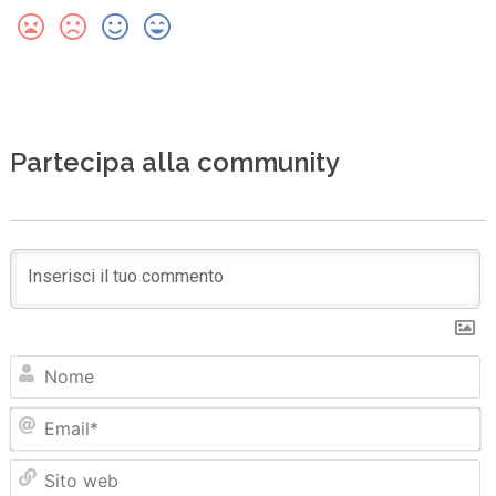
Partecipa alla community
N
Em
Sit
we