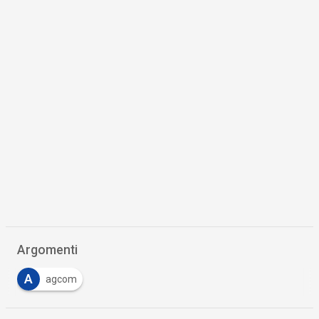
Argomenti
A
agcom