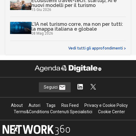
Ecosistemi travel-tech: startup, AI e
nuovi modelli per il turismo
15 Giu 2026
L’IA nel turismo corre, ma non per tutti:
la mappa italiana e globale
08 Mag 2026
Vedi tutti gli approfondimenti >
Seguici
About
Autori
Tags
Rss Feed
Privacy e Cookie Policy
Terms&Conditions Contenuti Specialistici
Cookie Center