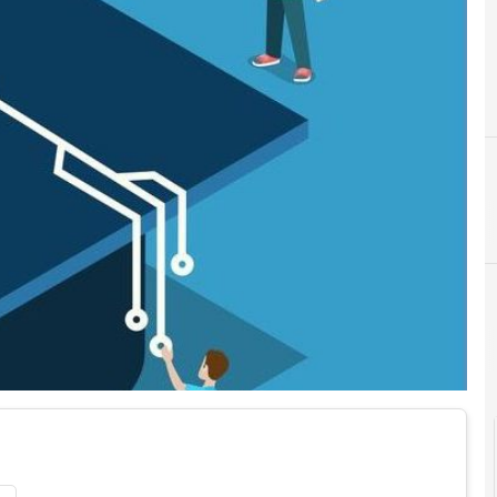
#
#IntelligenzaArtificiale
Cultura e società digitali