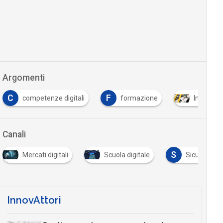
Argomenti
C
F
competenze digitali
formazione
Intelligen
Canali
S
Mercati digitali
Scuola digitale
Sicurezza d
InnovAttori