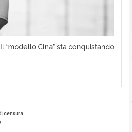
di censura
a