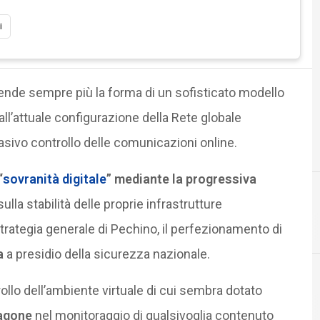
i
ende sempre più la forma di un sofisticato modello
o all’attuale configurazione della Rete globale
asivo controllo delle comunicazioni online.
“
sovranità digitale
” mediante la progressiva
ulla stabilità delle proprie infrastrutture
C
conservazione digitale
strategia generale di Pechino, il perfezionamento di
a
a presidio della sicurezza nazionale.
rollo dell’ambiente virtuale di cui sembra dotato
Cultura e so
ragone
nel monitoraggio di qualsivoglia contenuto