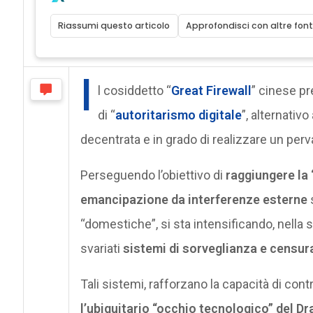
Riassumi questo articolo
Approfondisci con altre font
I
l cosiddetto “
Great Firewall
” cinese pr
di “
autoritarismo digitale
”, alternativ
decentrata e in grado di realizzare un perv
Perseguendo l’obiettivo di
raggiungere la 
emancipazione da interferenze esterne
s
“domestiche”, si sta intensificando, nella 
svariati
sistemi di sorveglianza e censur
Tali sistemi, rafforzano la capacità di cont
l’ubiquitario “occhio tecnologico” del D