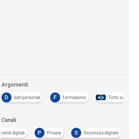
Argomenti
D
F
dati personali
formazione
Tutto su Cyber 
Canali
P
S
cietà digitali
Privacy
Sicurezza digitale