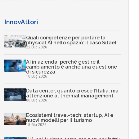
InnovAttori
Quali competenze per portare la
physical AI nello spazio: il caso Sitael
22 Lug 2026
AI in azienda, perché gestire il
cambiamento è anche una questione
di sicurezza
10 Lug 2026
Data center, quanto cresce l’Italia: ma
attenzione al thermal management
06 Lug 2026
Ecosistemi travel-tech: startup, AI e
nuovi modelli per il turismo
15 Giu 2026