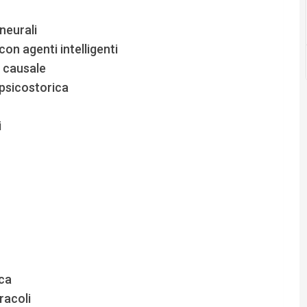
 neurali
con agenti intelligenti
a causale
 psicostorica
i
ica
racoli