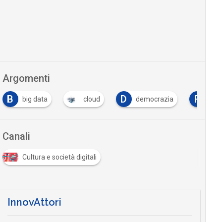
Argomenti
B
D
F
big data
cloud
democrazia
for
Canali
Cultura e società digitali
InnovAttori