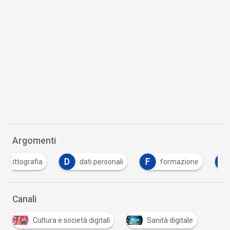
Argomenti
D
F
T
dati personali
formazione
trasformazio
Canali
Cultura e società digitali
Sanità digitale