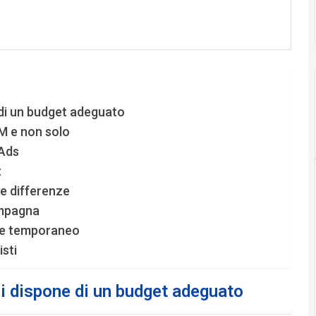
 di un budget adeguato
M e non solo
 Ads
:
e differenze
ampagna
pre temporaneo
isti
si dispone di un budget adeguato