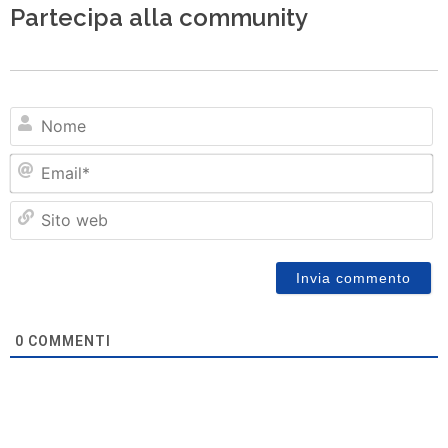
Partecipa alla community
N
Em
Si
w
0
COMMENTI