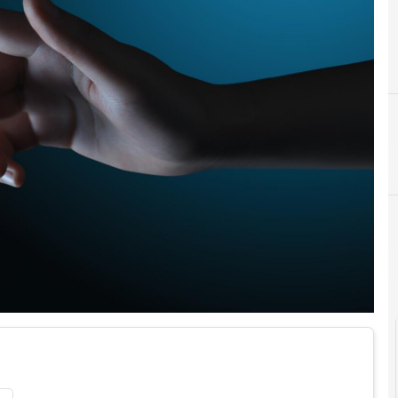
D
dati personali
Cultura e so