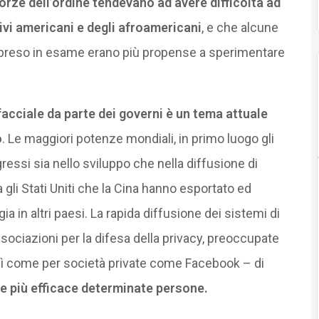
forze dell’ordine tendevano ad avere difficoltà ad
tivi americani e degli afroamericani
, e che alcune
à” preso in esame erano più propense a sperimentare
facciale da parte dei governi è un tema attuale
o
. Le maggiori potenze mondiali, in primo luogo gli
gressi sia nello sviluppo che nella diffusione di
 gli Stati Uniti che la Cina hanno esportato ed
in altri paesi. La rapida diffusione dei sistemi di
sociazioni per la difesa della privacy, preoccupate
sì come per società private come Facebook – di
re più efficace determinate persone.