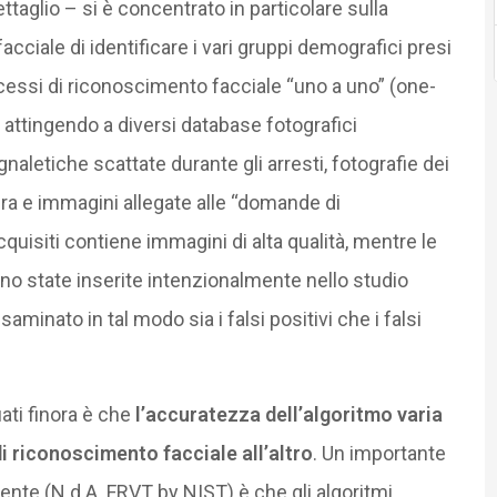
aglio – si è concentrato in particolare sulla
cciale di identificare i vari gruppi demografici presi
ocessi di riconoscimento facciale “uno a uno” (one-
, attingendo a diversi database fotografici
aletiche scattate durante gli arresti, fotografie dei
tiera e immagini allegate alle “domande di
quisiti contiene immagini di alta qualità, mentre le
sono state inserite intenzionalmente nello studio
aminato in tal modo sia i falsi positivi che i falsi
uati finora è che
l’accuratezza dell’algoritmo varia
i riconoscimento facciale all’altro
. Un importante
cente (N.d.A. FRVT by NIST) è che gli algoritmi