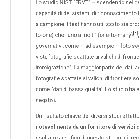
Lo studio NIST “FRVT” – scendendo nel dett
capacità di dei sistemi di riconoscimento fa
a campione. I test hanno utilizzato sia pr
[1]
to-one) che “uno a molti” (one-to-many)
governativi, come – ad esempio – foto segn
visti, fotografie scattate ai valichi di fron
immigrazione”. La maggior parte dei dati ac
fotografie scattate ai valichi di frontiera 
come “dati di bassa qualità”. Lo studio ha es
negativi.
Un risultato chiave dei diversi studi effett
notevolmente da un fornitore di servizi d
risultato specifico di questo studio più re