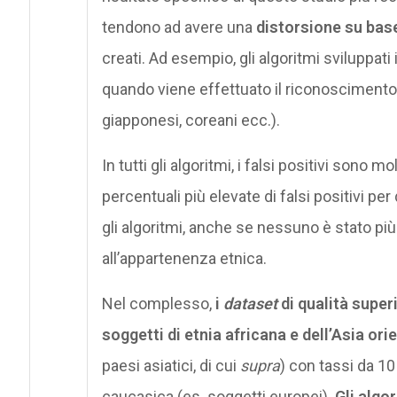
tendono ad avere una
distorsione su bas
creati. Ad esempio, gli algoritmi sviluppat
quando viene effettuato il riconoscimento fa
giapponesi, coreani ecc.).
In tutti gli algoritmi, i falsi positivi sono m
percentuali più elevate di falsi positivi per
gli algoritmi, anche se nessuno è stato più f
all’appartenenza etnica.
Nel complesso,
i
dataset
di qualità super
soggetti di etnia africana e dell’Asia ori
paesi asiatici, di cui
supra
) con tassi da 10 
caucasica (es. soggetti europei).
Gli algor