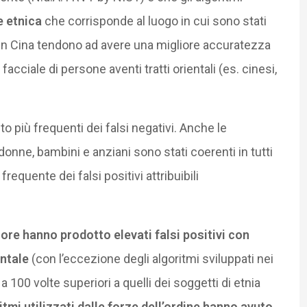
e etnica
che corrisponde al luogo in cui sono stati
i in Cina tendono ad avere una migliore accuratezza
cciale di persone aventi tratti orientali (es. cinesi,
olto più frequenti dei falsi negativi. Anche le
 donne, bambini e anziani sono stati coerenti in tutti
requente dei falsi positivi attribuibili
iore hanno prodotto elevati falsi positivi con
entale
(con l’eccezione degli algoritmi sviluppati nei
a 100 volte superiori a quelli dei soggetti di etnia
itmi utilizzati dalle forze dell’ordine hanno avuto