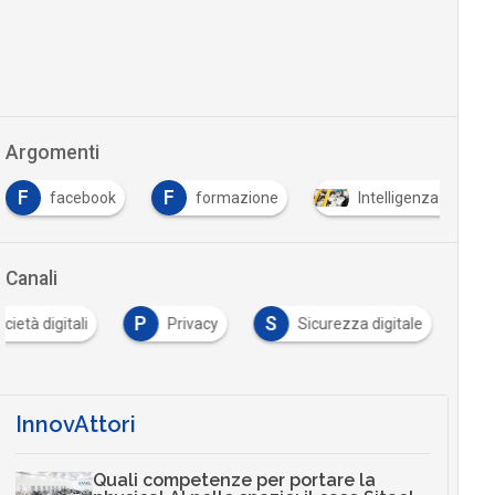
Argomenti
F
F
facebook
formazione
Intelligenza Artifici
Canali
P
S
cietà digitali
Privacy
Sicurezza digitale
InnovAttori
Quali competenze per portare la