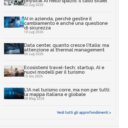
physical AI nello spazio: il caso Sitael
22 Lug 2026
AI in azienda, perché gestire il
cambiamento è anche una questione
di sicurezza
10 Lug 2026
Data center, quanto cresce l’Italia: ma
attenzione al thermal management
06 Lug 2026
Ecosistemi travel-tech: startup, AI e
nuovi modelli per il turismo
15 Giu 2026
L’IA nel turismo corre, ma non per tutti:
la mappa italiana e globale
08 Mag 2026
Vedi tutti gli approfondimenti >