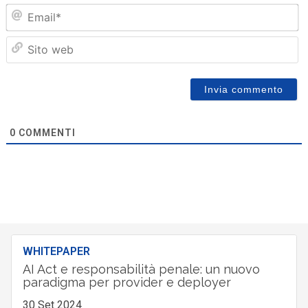
Em
Sit
we
0
COMMENTI
WHITEPAPER
AI Act e responsabilità penale: un nuovo
paradigma per provider e deployer
30 Set 2024