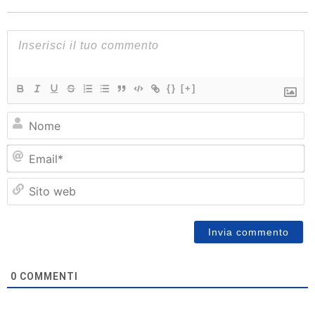
{}
[+]
N
Em
Si
w
0
COMMENTI