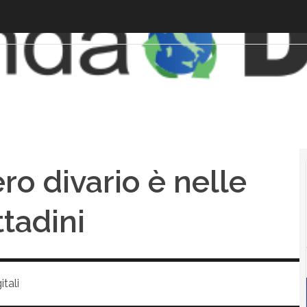
ero divario è nelle
tadini
tali