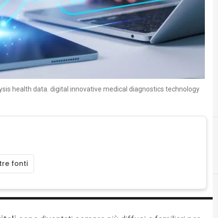
sis health data. digital innovative medical diagnostics technology
D
F
dati personali
Fake News
re fonti
C
competenze digitali