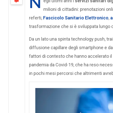
N
egli ultimi anni i
servizi sanitari dig
milioni di cittadini: prenotazioni onl
referti,
Fascicolo Sanitario Elettronico
,
a
trasformazione che si è sviluppata lungo du
Da un lato una spinta technology push, train
diffusione capillare degli smartphone e dall
fattori di contesto che hanno accelerato il
pandemia da Covid-19, che ha reso necessar
in pochi mesi percorsi che altrimenti avre