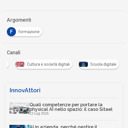
Argomenti
F
formazione
Canali
tali
Cultura e società digitali
Scuola digitale
InnovAttori
Quali competenze per portare la
physical AI nello spazio: il caso Sitael
22 Lug 2026
AI in azienda, perché gestire il