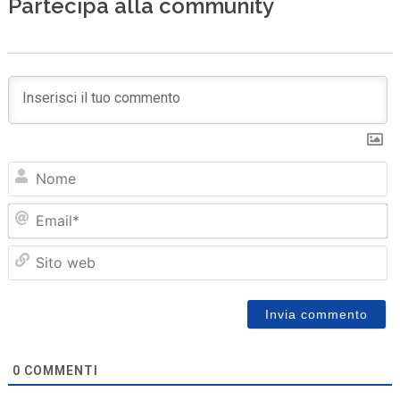
Partecipa alla community
N
Em
Sit
we
0
COMMENTI