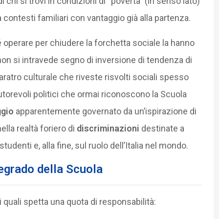
 chi si trovi in condizioni di “povertà” (in senso lato)
 contesti familiari con vantaggio già alla partenza.
hé operare per chiudere la forchetta sociale la hanno
non si intravede segno di inversione di tendenza di
atro culturale che riveste risvolti sociali spesso
autorevoli politici che ormai riconoscono la Scuola
gio
apparentemente governato da un’ispirazione di
ella realtà foriero di
discriminazioni
destinate a
tudenti e, alla fine, sul ruolo dell’Italia nel mondo.
degrado della Scuola
i quali spetta una quota di responsabilità: