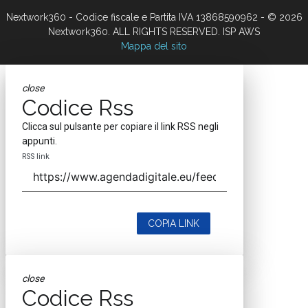
Nextwork360 - Codice fiscale e Partita IVA 13868590962 - © 2026
Nextwork360. ALL RIGHTS RESERVED. ISP AWS
Mappa del sito
close
Codice Rss
Clicca sul pulsante per copiare il link RSS negli
appunti.
RSS link
COPIA LINK
close
Codice Rss