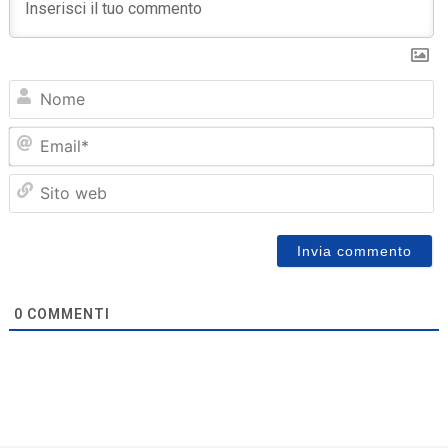
N
Em
Sit
we
0
COMMENTI