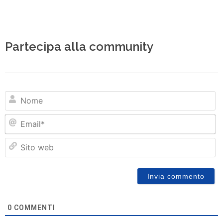
Partecipa alla community
N
Em
Si
w
0
COMMENTI