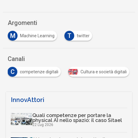
Argomenti
M
T
Machine Learning
twitter
Canali
C
competenze digitali
Cultura e società digitali
InnovAttori
Quali competenze per portare la
physical AI nello spazio: il caso Sitael
22 Lug 2026