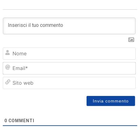
N
Em
Sit
we
0
COMMENTI