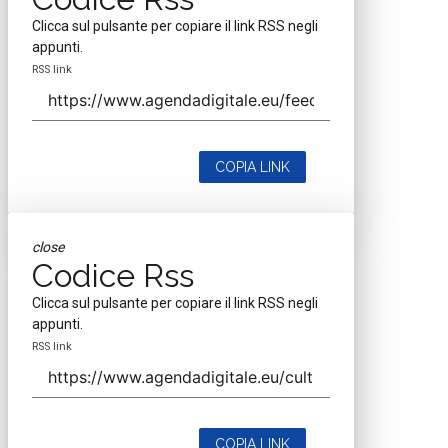
Seguici
About
Autori
Tags
Rss Feed
Privacy e Cookie Policy
Terms&Conditions Contenuti Specialistici
Cookie Center
Nextwork360
è il più grande network in Italia di testate e portali B2B
dedicati ai temi della Trasformazione Digitale e dell’Innovazione
Imprenditoriale. Ha la missione di diffondere la cultura digitale e
imprenditoriale nelle imprese e pubbliche amministrazioni italiane.
Testata registrata al Tribunale di Milano, numero registrazione 1927.
Testata scientifica ISSN 2421-4167