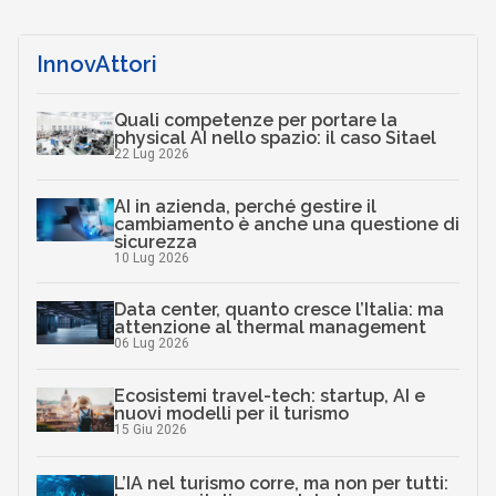
Scaricalo gratis!
DOWNLOAD