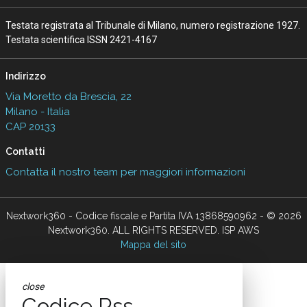
Quali competenze per portare la
physical AI nello spazio: il caso Sitael
22 Lug 2026
AI in azienda, perché gestire il
cambiamento è anche una questione di
sicurezza
10 Lug 2026
Data center, quanto cresce l’Italia: ma
attenzione al thermal management
06 Lug 2026
Ecosistemi travel-tech: startup, AI e
nuovi modelli per il turismo
15 Giu 2026
L’IA nel turismo corre, ma non per tutti:
la mappa italiana e globale
08 Mag 2026
Vedi tutti gli approfondimenti >