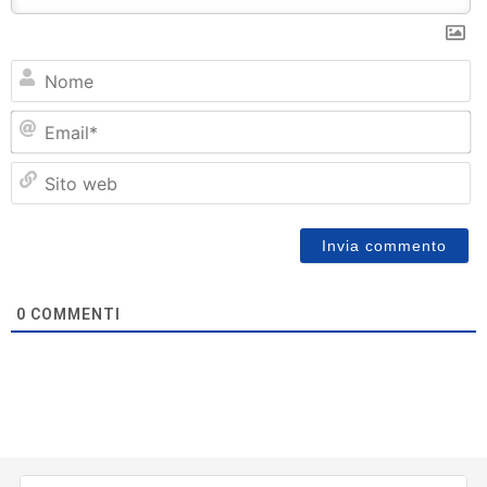
N
Em
Si
w
0
COMMENTI