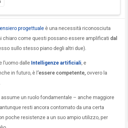
i
ensiero progettuale
è una necessità riconosciuta
i chiaro come questi possano essere amplificati
dal
so sullo stesso piano degli altri due).
e l’uomo dalle
Intelligenze artificiali
, e
he in futuro, è l
‘essere competente,
ovvero la
.
a
assume un ruolo fondamentale – anche maggiore
antunque resti ancora contornato da una certa
on poche resistenze a un suo ampio utilizzo, per
lio
.