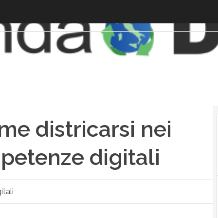
ome districarsi nei
etenze digitali
tali