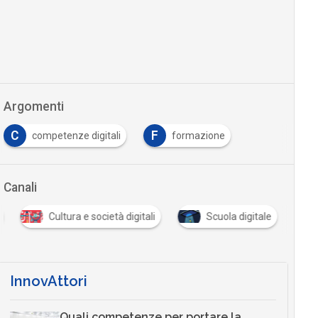
Argomenti
C
F
competenze digitali
formazione
Canali
Cultura e società digitali
Scuola digitale
InnovAttori
Quali competenze per portare la