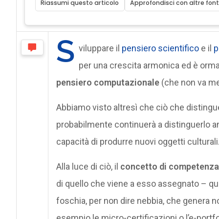
Riassumi questo articolo
Approfondisci con altre font
S
viluppare il
pensiero scientifico
e il
p
per una crescita armonica ed è orma
pensiero computazionale
(che non va mes
Abbiamo visto altresì che
ciò che distingu
probabilmente continuerà a distinguerlo anc
capacità di produrre nuovi oggetti culturali
Alla luce di ciò, il
concetto di competenz
di quello che viene a esso assegnato – qu
foschia, per non dire nebbia, che genera n
esempio le micro-certificazioni o l’
e-portfo