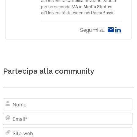
all’Università Cattolica di Milano. Studia
per un secondo MA in
Media Studies
all’Università di Leiden nei Paesi Bassi.
Seguimi su
Partecipa alla community
N
Em
Si
w