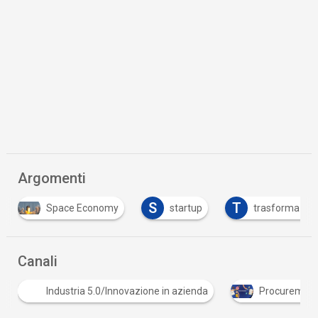
Argomenti
S
T
e Economy
startup
trasformazione digitale
Canali
S
Procurement dell'innovazione
Sicurezza digitale