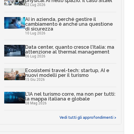
physical AI nello spazio: il caso Sitael
22 Lug 2026
AI in azienda, perché gestire il
cambiamento è anche una questione
di sicurezza
10 Lug 2026
Data center, quanto cresce l’Italia: ma
attenzione al thermal management
06 Lug 2026
Ecosistemi travel-tech: startup, AI e
nuovi modelli per il turismo
15 Giu 2026
L’IA nel turismo corre, ma non per tutti:
la mappa italiana e globale
08 Mag 2026
Vedi tutti gli approfondimenti >