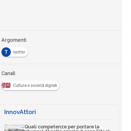
Argomenti
T
twitter
Canali
Cultura e società digitali
InnovAttori
Quali competenze per portare la