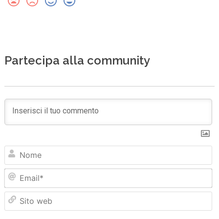
Partecipa alla community
N
Em
Sit
we