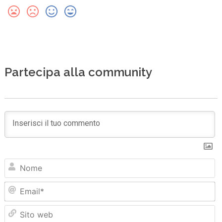
Partecipa alla community
N
Em
Sit
we