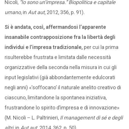
Nicoli,
“Io sono un’impresa.” Biopolitica e capitale
umano
, in
Aut aut
, 2012, 356, p. 91).
Si è andata, così, affermandosi l’apparente
insanabile contrapposizione fra la libertà degli
individui e l’impresa tradizionale,
per cui la prima
risulterebbe frustrata e limitata dalle necessità
organizzative della seconda nella misura in cui gli
input legislativi (già abbondantemente edulcorati
negli anni) «‘soffocano’ il naturale anelito creativo di
ciascuno, limitandone la spontanea iniziativa,
frustrandone lo spirito d’impresa e di innovazione»
(M. Nicoli – L. Paltrinieri,
Il management di sé e degli
altri
, in
Aut aut,
2014, 362, p. 50).