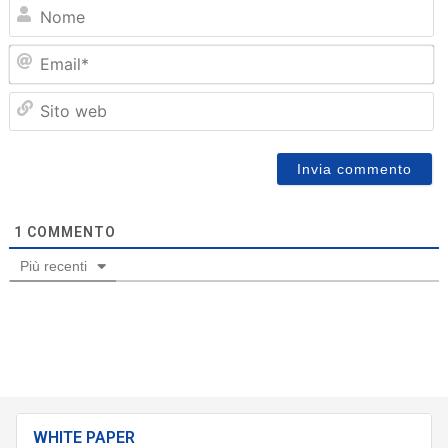
N
Em
Sit
we
1
COMMENTO
Più recenti
WHITE PAPER