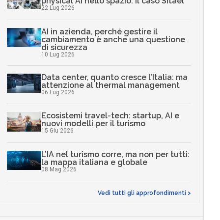
physical AI nello spazio: il caso Sitael
22 Lug 2026
AI in azienda, perché gestire il
cambiamento è anche una questione
di sicurezza
10 Lug 2026
Data center, quanto cresce l’Italia: ma
attenzione al thermal management
06 Lug 2026
Ecosistemi travel-tech: startup, AI e
nuovi modelli per il turismo
15 Giu 2026
L’IA nel turismo corre, ma non per tutti:
la mappa italiana e globale
08 Mag 2026
Vedi tutti gli approfondimenti >