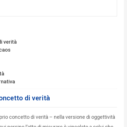
i verità
 caos
tà
rnativa
ncetto di verità
prio concetto di verità – nella versione di oggettività
n cui persino l’atto di misurare è vincolato a colui che