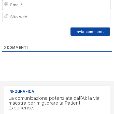
Em
Sit
we
0
COMMENTI
INFOGRAFICA
La comunicazione potenziata dall’AI: la via
maestra per migliorare la Patient
Experience.