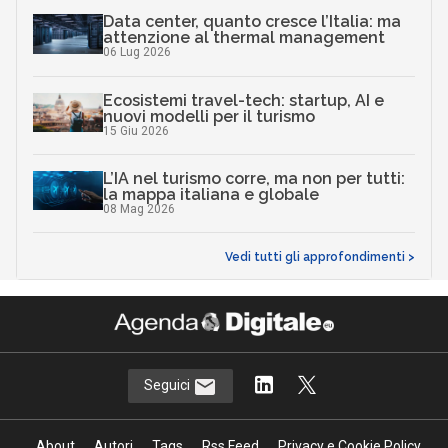
Data center, quanto cresce l’Italia: ma
attenzione al thermal management
06 Lug 2026
Ecosistemi travel-tech: startup, AI e
nuovi modelli per il turismo
15 Giu 2026
L’IA nel turismo corre, ma non per tutti:
la mappa italiana e globale
08 Mag 2026
Vedi tutti gli approfondimenti >
Seguici
About
Autori
Tags
Rss Feed
Privacy e Cookie Policy