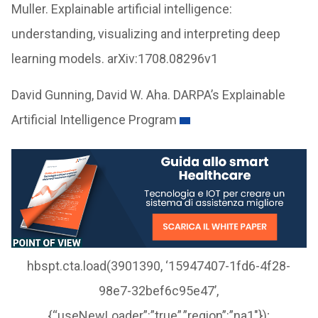
Muller. Explainable artificial intelligence:
understanding, visualizing and interpreting deep
learning models. arXiv:1708.08296v1
David Gunning, David W. Aha. DARPA’s Explainable
Artificial Intelligence Program
hbspt.cta.load(3901390, ‘15947407-1fd6-4f28-
98e7-32bef6c95e47’,
{“useNewLoader”:”true”,”region”:”na1″});