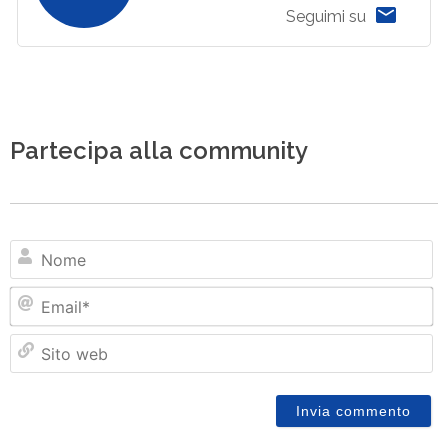
Seguimi su
Partecipa alla community
N
Em
Si
w