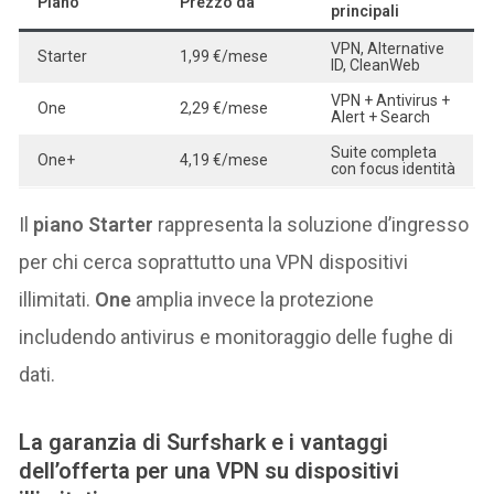
Piano
Prezzo da
principali
VPN, Alternative
Starter
1,99 €/mese
ID, CleanWeb
VPN + Antivirus +
One
2,29 €/mese
Alert + Search
Suite completa
One+
4,19 €/mese
con focus identità
Il
piano Starter
rappresenta la soluzione d’ingresso
per chi cerca soprattutto una VPN dispositivi
illimitati.
One
amplia invece la protezione
includendo antivirus e monitoraggio delle fughe di
dati.
La garanzia di Surfshark e i vantaggi
dell’offerta per una VPN su dispositivi