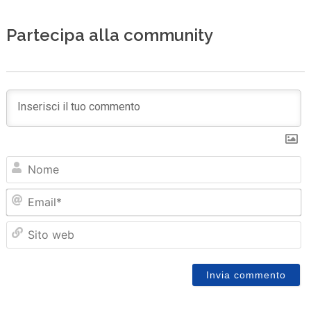
Partecipa alla community
N
Em
Sit
we