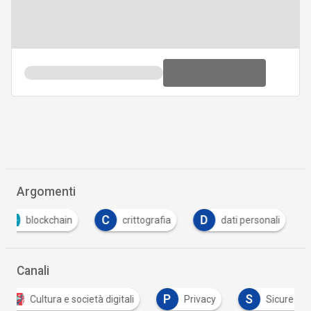
Argomenti
C
D
F
crittografia
dati personali
facebook
Canali
P
S
 e società digitali
Privacy
Sicurezza digitale