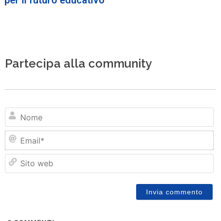
Partecipa alla community
N
Em
Si
w