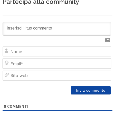
Partecipa alla community
N
Em
Si
w
0
COMMENTI