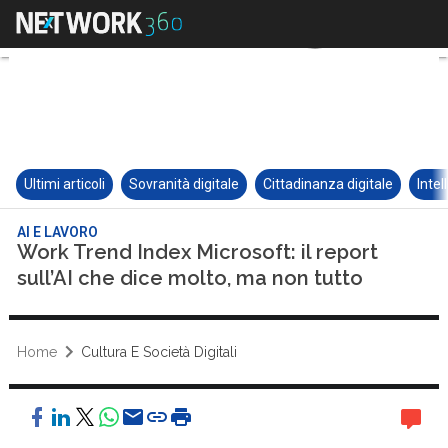
Ultimi articoli
Sovranità digitale
Cittadinanza digitale
Intel
AI E LAVORO
Work Trend Index Microsoft: il report
sull’AI che dice molto, ma non tutto
Home
Cultura E Società Digitali